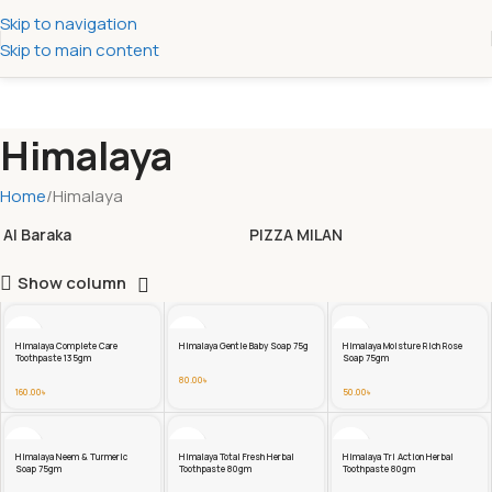
Skip to navigation
Skip to main content
Himalaya
Home
Himalaya
Al Baraka
PIZZA MILAN
Show column
Himalaya Complete Care
Himalaya Gentle Baby Soap 75g
Himalaya Moisture Rich Rose
Toothpaste 135gm
Soap 75gm
80.00
৳
160.00
৳
50.00
৳
Himalaya Neem & Turmeric
Himalaya Total Fresh Herbal
Himalaya Tri Action Herbal
Soap 75gm
Toothpaste 80gm
Toothpaste 80gm