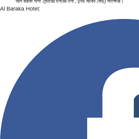
আল বারাকা শপিং সেন্টারের উপরের তলা , (নিউ মার্কেট মোড়) সাতক্ষীরা।
Al Baraka Hotel: