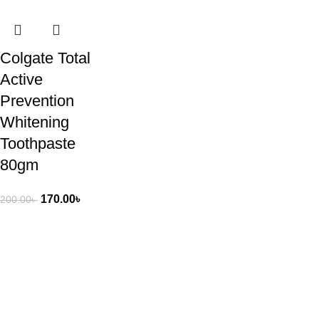
Colgate Total
Active
Prevention
Whitening
Toothpaste
80gm
170.00
৳
200.00
৳